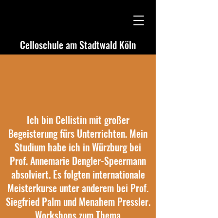
Celloschule am Stadtwald Köln
Ich bin Cellistin mit großer
Begeisterung fürs Unterrichten. Mein
Studium habe ich in Würzburg bei
Prof. Annemarie Dengler-Speermann
absolviert. Es folgten internationale
Meisterkurse unter anderem bei Prof.
Siegfried Palm und Menahem Pressler.
Workshops zum Thema